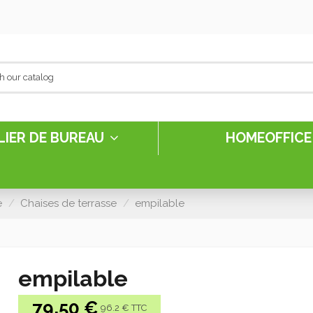
LIER DE BUREAU
HOMEOFFIC
e
Chaises de terrasse
empilable
empilable
79,50 €
96.2 € TTC