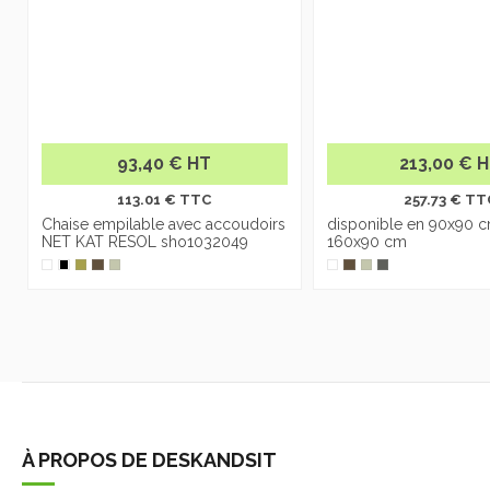
93,40 € HT
213,00 € 
113.01 € TTC
257.73 € TT
Chaise empilable avec accoudoirs
disponible en 90x90 c
NET KAT RESOL sho1032049
160x90 cm
À PROPOS DE DESKANDSIT