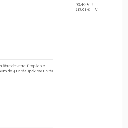
93,40 € HT
113.01 € TTC
n fibre de verre. Empilable.
um de 4 unités. (prix par unité)