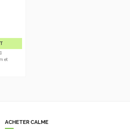
HT
C
m et
ACHETER CALME