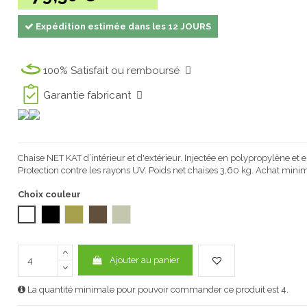
Expédition estimée dans les 12 JOURS
100% Satisfait ou remboursé
Garantie fabricant
Chaise NET KAT d’intérieur et d'extérieur. Injectée en polypropylène et e
Protection contre les rayons UV. Poids net chaises 3,60 kg. Achat minim
Choix couleur
BLANC
NOIR
VERT Olive 1032
CHOCOLAT Polypropylène 1032
SABLE 1032
Ajouter au panier
La quantité minimale pour pouvoir commander ce produit est 4.