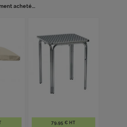
ment acheté...
T
79,95 € HT