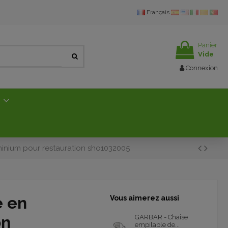
Français
Panier
Vide
Connexion
E
inium pour restauration sho1032005
e en
Vous aimerez aussi
on
GARBAR - Chaise
empilable de...