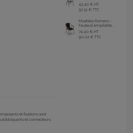
43,40 € HT
52.51 € TTC
Muebles Romero -
Fauteuil empilable...
74,40 € HT
90.02 € TTC
omposants et fixations sont
s autobloquants et connecteurs