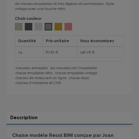
de chaises empilables et très légères et confortables.
Style
vintage avec une touche rétro.
Choix couleur
SABLE 1032
GRIS FONCÉ
IVOIRE MARFIL 1032
GRIS VERT 1032
TOSCANO 1032
TERRACOTA 1032
Quantité
Prix unitaire
Vous économisez
24
87,61 €
158,26 €
meubles entrepôts
les meubles de l'hospitalité
chaise empilable rétro
chaise empilable vintage
chaises de restaurant en ligne
chaise resol
chaises d'hôtellerie et CHR
Description
Chaise modèle Resol BINI conçue par Joan