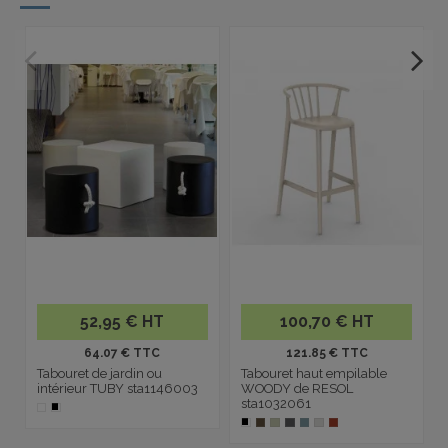
52,95 € HT
100,70 € HT
64.07 € TTC
121.85 € TTC
Tabouret de jardin ou
Tabouret haut empilable
intérieur TUBY sta1146003
WOODY de RESOL
sta1032061