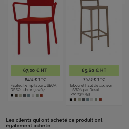
67,20 € HT
65,60 € HT
81.31 € TTC
79.38 € TTC
Fauteuil empilable LISBOA
Tabouret haut de couleur
RESOL sho1032067
LISBOA par Resol
Sta1032059
Les clients qui ont acheté ce produit ont
également acheté...