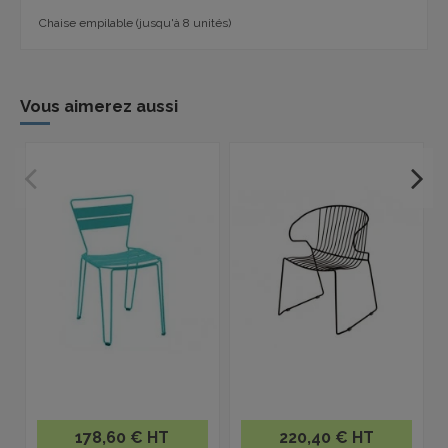
Chaise empilable (jusqu'à 8 unités)
Vous aimerez aussi
178,60 € HT
220,40 € HT