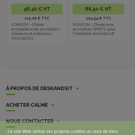
98,40 € HT
86,40 € HT
119.06 € TTC
104.54 € TTC
VONDOM - Chaise
VONDOM - Chaise avec
empilable avec accoudoirs
accoudoirs SPRITZ pour
intérieurs et extérieurs
l’hôtellerie sho1092018
sho1092023
À PROPOS DE DESKANDSIT
ACHETER CALME
NOUS CONTACTER
Ce site Web utilise ses propres cookies et ceux de tiers