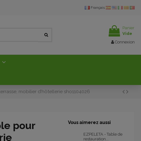
Français
Panier
Vide
Connexion
E
rrasse, mobilier d’hôtellerie sho1104026
le pour
Vous aimerez aussi
rie
EZPELETA - Table de
restauration...