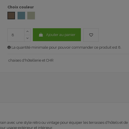
Choix couleur
TAUPE 1104
AGUAMARINA 1104
ARENA SAND 1104
Ajouter au panier
La quantité minimale pour pouvoir commander ce produit est 8.
chaises d'hôtellerie et CHR
n avec une style rétro ou vintage pour équiper les terrasses d'hôtels et de 
r usage extérieur et intérieur.