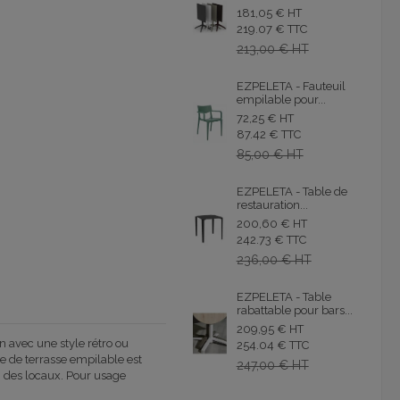
181,05 € HT
219.07 € TTC
213,00 € HT
EZPELETA - Fauteuil
empilable pour...
72,25 € HT
87.42 € TTC
85,00 € HT
EZPELETA - Table de
restauration...
200,60 € HT
242.73 € TTC
236,00 € HT
EZPELETA - Table
rabattable pour bars...
209,95 € HT
 avec une style rétro ou
254.04 € TTC
se de terrasse empilable est
247,00 € HT
 des locaux. Pour usage