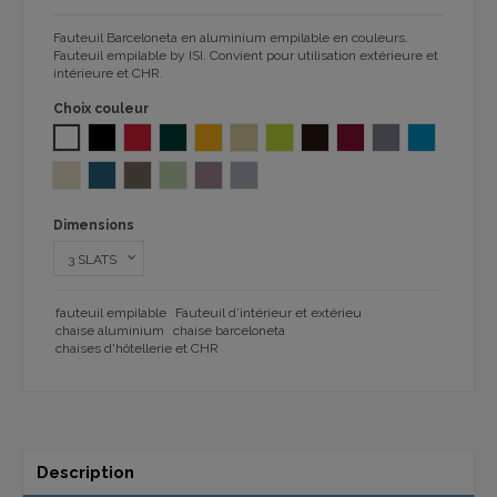
Fauteuil Barceloneta en aluminium empilable en couleurs.
Fauteuil empilable by ISI. Convient pour utilisation extérieure et
intérieure et CHR.
Choix couleur
BLANC
NOIR
ROUGE 1145
VERT FONCE 1145
NATURAL HONEY RAL1028
BEIGE RAL7032
PISTACHE 1145
MARRON RAL8017
BORDEAUX RAL3004
GRIS PIERRE RAL
BLEU AGAT
CRÈME BEIGE 1145 RAL1013
ULTRAMARINE BLEU RAL 5009
TAUPE GRIS 1145 RAL7006
VERT PASTEL 1145 RAL 6019
PASTEL VIOLET 1145 RAL4009
GRIS RAL 9006
Dimensions
fauteuil empilable
Fauteuil d’intérieur et extérieu
chaise aluminium
chaise barceloneta
chaises d'hôtellerie et CHR
Description