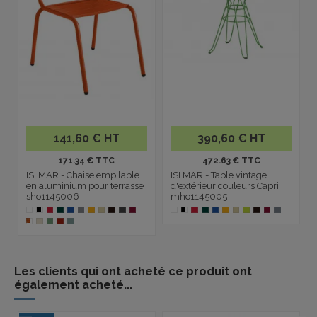
141,60 € HT
390,60 € HT
171.34 € TTC
472.63 € TTC
ISI MAR - Chaise empilable
ISI MAR - Table vintage
en aluminium pour terrasse
d'extérieur couleurs Capri
sho1145006
mho1145005
Les clients qui ont acheté ce produit ont
également acheté...