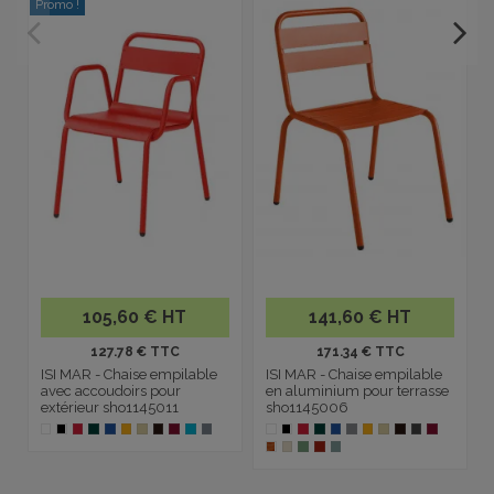
Promo !
P
105,60 € HT
141,60 € HT
127.78 € TTC
171.34 € TTC
ISI MAR - Chaise empilable
ISI MAR - Chaise empilable
avec accoudoirs pour
en aluminium pour terrasse
extérieur sho1145011
sho1145006