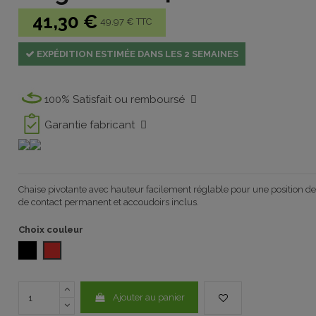
41,30 €
49.97 € TTC
EXPÉDITION ESTIMÉE DANS LES 2 SEMAINES
100% Satisfait ou remboursé
Garantie fabricant
Chaise pivotante
avec hauteur facilement réglable pour une position de 
de contact
permanent et a
ccoudoirs
inclus
.
Choix couleur
NOIR
ROUGE polypropylène
Ajouter au panier