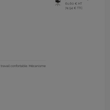
61,60 € HT
74.54 € TTC
travail confortable. M
écanisme