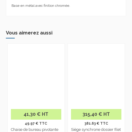
Base en métal avec finition chromée.
Vous aimerez aussi
41,30 € HT
315,40 € HT
49.97 € TTC
381.63 € TTC
Chaise de bureau pivotante
Siège synchrone dossier filet