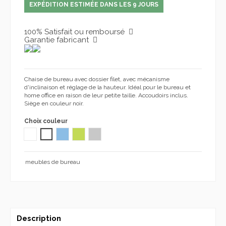
EXPÉDITION ESTIMÉE DANS LES 9 JOURS
100% Satisfait ou remboursé
Garantie fabricant
Chaise de bureau avec dossier filet, avec mécanisme
d'inclinaison et réglage de la hauteur. Idéal pour le bureau et
home office en raison de leur petite taille. Accoudoirs inclus.
Siège en couleur noir.
Choix couleur
BLANC
NOIR
BLUE JULIETA 1032
VERT JULIETA 1032
GRIS GREY 1104
meubles de bureau
Description