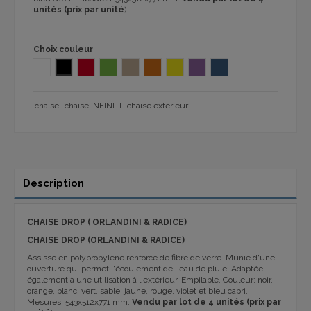
unités (prix par unité
)
Choix couleur
BLANC
NOIR
ROUGE INFINITI
VERT INFINITI
Sable 236
Orange 236
JAUNE INFINITI
VIOLET 236
bleu capri 236
chaise
chaise INFINITI
chaise extérieur
Description
CHAISE DROP ( ORLANDINI & RADICE)
CHAISE DROP (ORLANDINI & RADICE)
Assisse en polypropylène renforcé de fibre de verre. Munie d'une
ouverture qui permet l'écoulement de l'eau de pluie. Adaptée
également à une utilisation à l'extérieur. Empilable. Couleur: noir,
orange, blanc, vert, sable, jaune, rouge, violet et bleu capri.
Mesures: 543x512x771 mm.
Vendu par lot de 4 unités (prix par