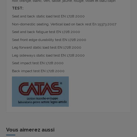
noir, orange, blanc, vert, sable, jaune, rouge, violet et blau capri
TEST:
Seat and back static load test EN 1728:2000
Non-domestic seating. Vertical load on back rest En 15373:2007
Seat and back fatigue test EN 1728:2000
Seat front edge durability test EN 1728:2000
Leg forward static load test EN 1728:2000
Leg sideways static load test EN 1728:2000
Seat impact test EN 1728:2000
Back impact test EN 1728:2000
Vous aimerez aussi