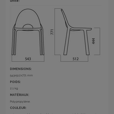
unité
)
DIMENSIONS:
543x512x771 mm
POIDS:
2.1 kg
MATÉRIAUX:
Polypropylène.
COULEUR: