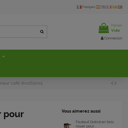
Français
Panier
Vide
Connexion
E
érieur café sho165005
r pour
Vous aimerez aussi
Fauteuil bistrot en bois
noyer pour...