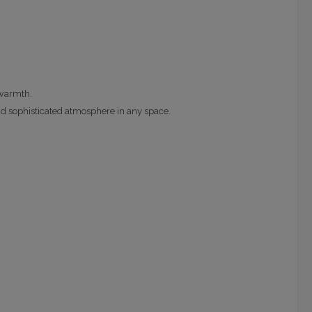
 warmth.
 and sophisticated atmosphere in any space.