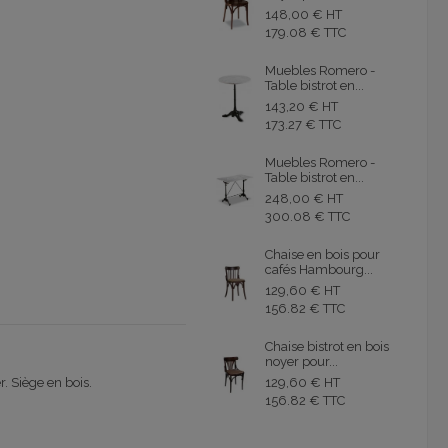
148,00 € HT
179.08 € TTC
Muebles Romero -
Table bistrot en...
143,20 € HT
173.27 € TTC
Muebles Romero -
Table bistrot en...
248,00 € HT
300.08 € TTC
Chaise en bois pour
cafés Hambourg...
129,60 € HT
156.82 € TTC
Chaise bistrot en bois
noyer pour...
r. Siège en bois.
129,60 € HT
156.82 € TTC