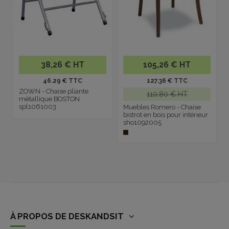
38,26 € HT
105,26 € HT
46.29 € TTC
127.36 € TTC
ZOWN - Chaise pliante
110,80 € HT
métallique BOSTON
spl1061003
Muebles Romero - Chaise
bistrot en bois pour intérieur
sho1092005
À PROPOS DE DESKANDSIT