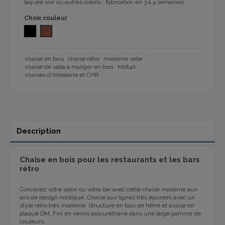
laquée noir ou autres coloris : fabrication en 3 à 4 semaines.
Choix couleur
NOIR
VERNIS NATUREL
chaise en bois
chaise rétro
moderne selle
chaise de salle à manger en bois
M1840
chaises d'hôtellerie et CHR
Description
Chaise en bois pour les restaurants et les bars
rétro
Concevez votre salon ou votre bar avec cette chaise moderne aux
airs de design nordique. Chaise aux lignes très épurées avec un
style rétro très moderne. Structure en bois de hêtre et assise en
plaqué DM. Fini en vernis polyuréthane dans une large gamme de
couleurs.