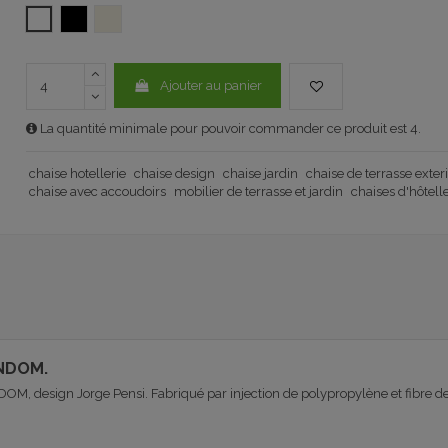
BLANC
NOIR
ÉCRU (VON CRUDO) 1092
Ajouter au panier
La quantité minimale pour pouvoir commander ce produit est 4.
chaise hotellerie
chaise design
chaise jardin
chaise de terrasse exter
chaise avec accoudoirs
mobilier de terrasse et jardin
chaises d'hôtell
ONDOM.
 design Jorge Pensi. Fabriqué par injection de polypropylène et fibre de ve