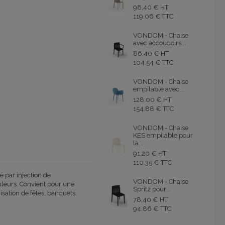
98,40 € HT
119.06 € TTC
VONDOM - Chaise
avec accoudoirs...
86,40 € HT
104.54 € TTC
VONDOM - Chaise
empilable avec...
128,00 € HT
154.88 € TTC
VONDOM - Chaise
KES empilable pour
la...
91,20 € HT
110.35 € TTC
par injection de
VONDOM - Chaise
uleurs. Convient pour une
Spritz pour...
anisation de fêtes, banquets,
78,40 € HT
94.86 € TTC