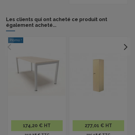
Les clients qui ont acheté ce produit ont
également acheté...
Promo !
174,20 € HT
277,01 € HT
210.78 € TTC
335.18 € TTC