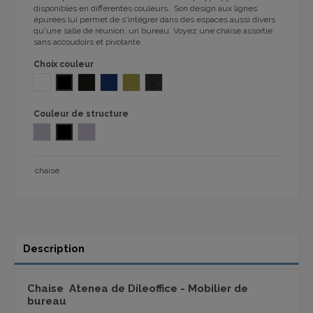
disponibles en différentes couleurs. Son design aux lignes
épurées lui permet de s'intégrer dans des espaces aussi divers
qu'une salle de réunion, un bureau. Voyez une chaise assortie
sans accoudoirs et pivotante.
Choix couleur
BLANC
NOIR
ANTHRACITE 1032
BLUE FONCÉ PP
VERT
MADISSON MA1
Couleur de structure
CROMADO
NOIR
COULEUR GRIS
chaise
Description
Chaise Atenea de Dileoffice - Mobilier de
bureau