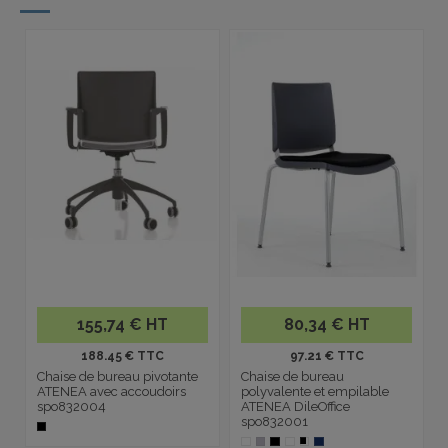
155,74 € HT
80,34 € HT
188.45 € TTC
97.21 € TTC
Chaise de bureau pivotante
Chaise de bureau
ATENEA avec accoudoirs
polyvalente et empilable
spo832004
ATENEA DileOffice
spo832001