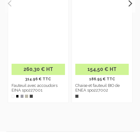
260,30 € HT
154,50 € HT
314.96 € TTC
186.95 € TTC
Fauteuil avec accoudoirs
Chaise et fauteuil BIO de
EINA spo227001
ENEA spo227002