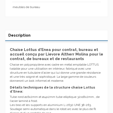
meubles de bureau
Description
Chaise Lottus d'Enea pour contrat, bureau et
accueil conçu par Lievore Altherr Molina pour le
contrat, de bureaux et de restaurants
Chaise en polypropylène avec cadre en métal empilable LOTTUS
(valable pour une utilisation en intérieur, fabriqué avec une
structure en tubulaire d'acier qui lui donne une grande résistance
et une très soigné et sophistiqué. La large gamme de couleurs
donneront un look informel et moderne.
Détails techniques de la structure chaise Lottus
d'Enea:
Tube rond ø16x2mm et ø14x2mm tube elliptique 32x18x2mm., de
l'acier laminé à froid.
Les bras et les supports en aluminium L-2630 UNE 38-263.
Soudage semi-automatique dans le robot arc avec le plus de fil
d'acier et d'un contrôle de gaz.