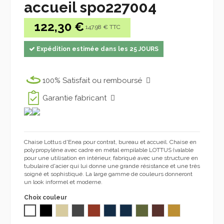
accueil spo227004
122,30 €
147.98 € TTC
Expédition estimée dans les 25 JOURS
100% Satisfait ou remboursé
Garantie fabricant
Chaise Lottus d'Enea pour contrat, bureau et accueil. Chaise en
polypropylène avec cadre en métal empilable LOTTUS (valable
pour une utilisation en intérieur, fabriqué avec une structure en
tubulaire d'acier qui lui donne une grande résistance et une très
soigné et sophistiqué. La large gamme de couleurs donneront
un look informel et moderne.
Choix couleur
BLANC
NOIR
BEIGE RAL7032
GRIS FONCÉ RAL7016
TEJA d174C PP036 227
NAVY BLUE g533C PP037 227
OCEAN U 7545 PP31 227
OLIVE 5753C PP033 227
WINE Z 4975 PP035 227
MUSTARD 1245C P