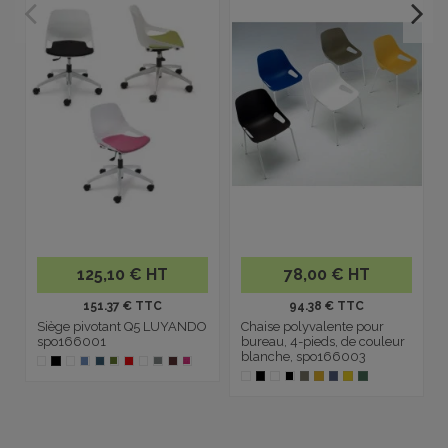
125,10 € HT
78,00 € HT
151.37 € TTC
94.38 € TTC
Siège pivotant Q5 LUYANDO
Chaise polyvalente pour
spo166001
bureau, 4-pieds, de couleur
blanche, spo166003