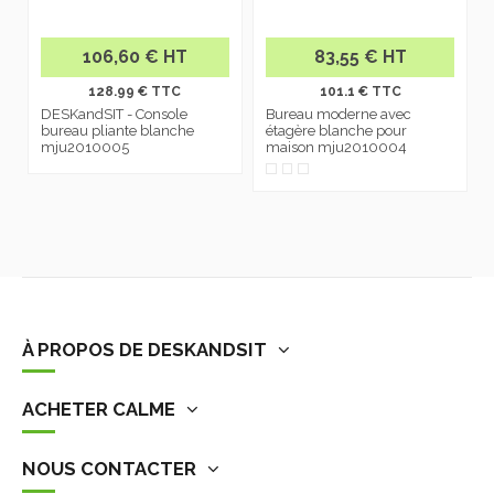
106,60 € HT
83,55 € HT
128.99 € TTC
101.1 € TTC
DESKandSIT - Console
Bureau moderne avec
bureau pliante blanche
étagère blanche pour
mju2010005
maison mju2010004
À PROPOS DE DESKANDSIT
ACHETER CALME
NOUS CONTACTER