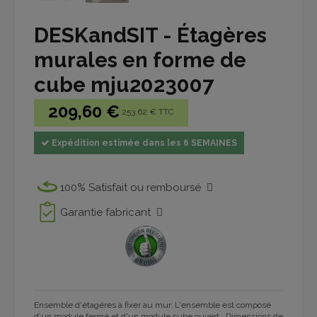
DESKandSIT - Étagères
murales en forme de
cube mju2023007
209,60 €
253.62 € TTC
Expédition estimée dans les 6 SEMAINES
100% Satisfait ou remboursé
Garantie fabricant
Ensemble d'étagères à fixer au mur. L'ensemble est composé
d'un module fermé et d'un module cube ouvert . Dimensions de