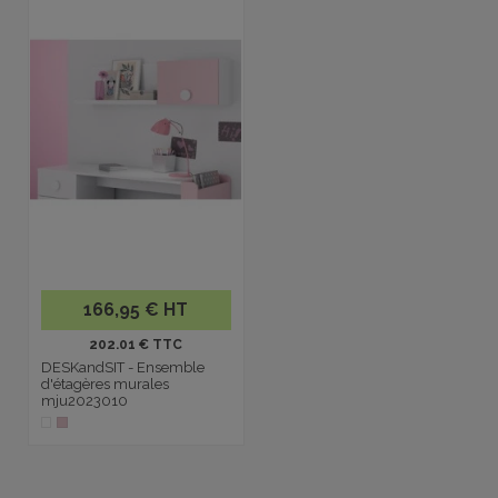
166,95 € HT
202.01 € TTC
DESKandSIT - Ensemble
d'étagères murales
mju2023010