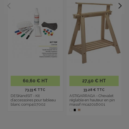
60,60 € HT
27,50 € HT
73.33 € TTC
33.28 € TTC
DESKandSIT - Kit
ASTIGARRAGA - Chevalet
d’accessoires pour tableau
réglable en hauteur en pin
blanc comp407002
massif mca2016001