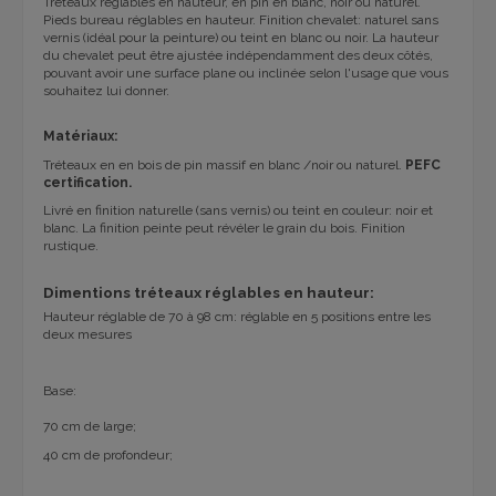
T
réteaux
réglables en hauteur,
en pin
en
blanc, noir ou naturel
.
Pieds bureau réglables en hauteur.
Finition chevalet: naturel sans
vernis (idéal pour la peinture) ou teint en blanc ou noir. La hauteur
du chevalet peut être ajustée indépendamment des deux côtés,
pouvant avoir une surface plane ou inclinée selon l'usage que vous
souhaitez lui donner.
Matériaux:
T
réteaux
en en bois de pin massif
en
blanc /noir ou naturel
.
PEFC
certification.
Livré en finition naturelle (sans vernis) ou teint en couleur: noir et
blanc. La finition peinte peut révéler le grain du bois. Finition
rustique.
Dimentions
tréteaux
réglables en hauteur:
Hauteur réglable de 70 à 98 cm: réglable en 5 positions entre les
deux mesures
Base:
70 cm de large;
40 cm de profondeur;