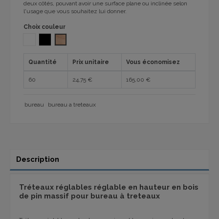
deux côtés, pouvant avoir une surface plane ou inclinée selon
l'usage que vous souhaitez lui donner.
Choix couleur
BLANC
NOIR
AUCUN VERNIS
Quantité
Prix unitaire
Vous économisez
60
24,75 €
165,00 €
bureau
bureau a treteaux
Description
Tréteaux réglables réglable en hauteur en bois
de pin massif pour bureau à treteaux