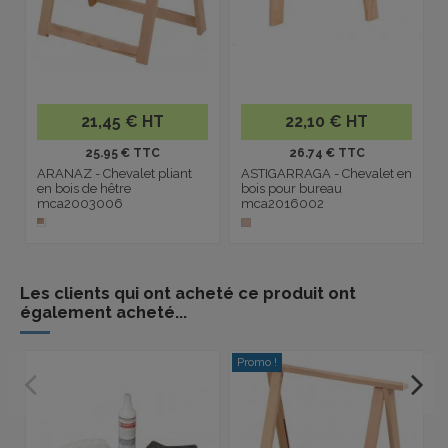
21,45 € HT
22,10 € HT
25.95 € TTC
26.74 € TTC
ARANAZ - Chevalet pliant
ASTIGARRAGA - Chevalet en
en bois de hêtre
bois pour bureau
mca2003006
mca2016002
Les clients qui ont acheté ce produit ont
également acheté...
Promo !