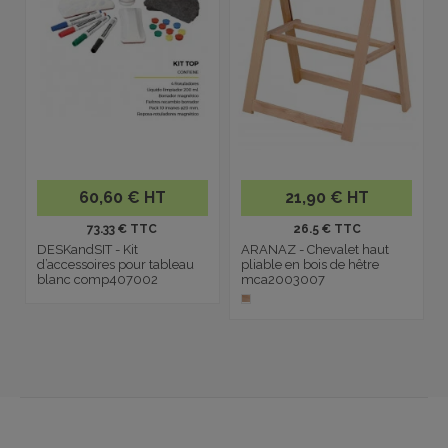
60,60 € HT
21,90 € HT
73.33 € TTC
26.5 € TTC
DESKandSIT - Kit
ARANAZ - Chevalet haut
d’accessoires pour tableau
pliable en bois de hêtre
blanc comp407002
mca2003007