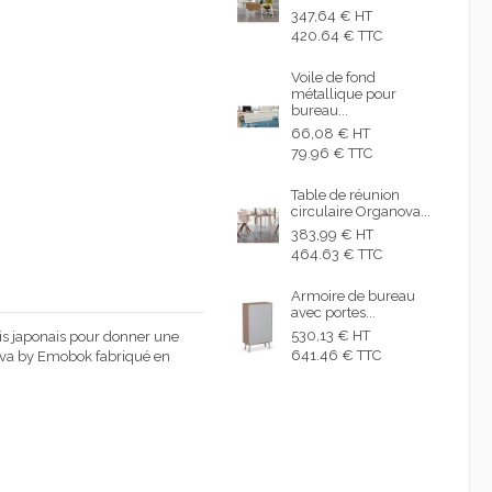
347,64 € HT
420.64 € TTC
Voile de fond
métallique pour
bureau...
66,08 € HT
79.96 € TTC
Table de réunion
circulaire Organova...
383,99 € HT
464.63 € TTC
Armoire de bureau
avec portes...
530,13 € HT
s japonais pour donner une
641.46 € TTC
ova by Emobok fabriqué en