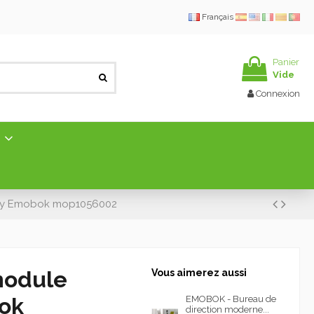
Français
Panier
Vide
Connexion
E
 by Emobok mop1056002
module
Vous aimerez aussi
ok
EMOBOK - Bureau de
direction moderne...