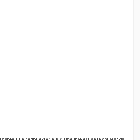
 bureau. Le cadre extérieur du meuble est de la couleur du