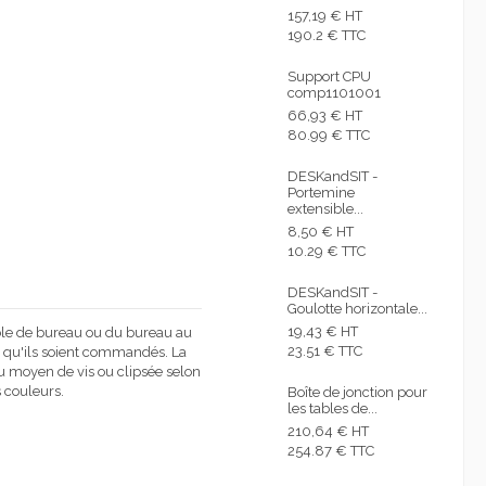
157,19 € HT
190.2 € TTC
Support CPU
comp1101001
66,93 € HT
80.99 € TTC
DESKandSIT -
Portemine
extensible...
8,50 € HT
10.29 € TTC
DESKandSIT -
Goulotte horizontale...
19,43 € HT
able de bureau ou du bureau au
23.51 € TTC
ur qu'ils soient commandés.
La
au moyen de vis ou clipsée selon
s couleurs.
Boîte de jonction pour
les tables de...
210,64 € HT
254.87 € TTC