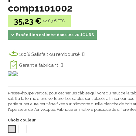
comp1101002
35,23 €
42.63 € TTC
Expédition estimée dans les 20 JOURS
100% Satisfait ou remboursé
Garantie fabricant
Presse-étoupe vertical pour cacher les câbles qui vont du haut de la t
sol.
Il a la forme d'une vertèbre.
Les câbles sont placés à l'intérieur po
partie supérieure peut être fixée sur n'importe quelle planche de bois 
l'épaisseur de l'enveloppe.
Fabriqué en matière plastique de différente
Choix couleur
GRIS 1032
BLANC TRANSLUCIDE