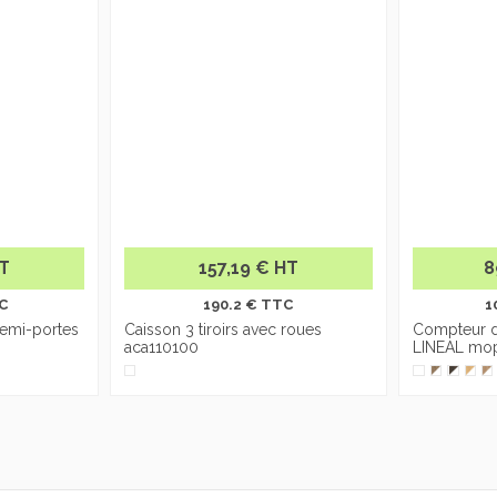
HT
157,19 € HT
8
C
190.2 € TTC
1
emi-portes
Caisson 3 tiroirs avec roues
Compteur d
aca110100
LINEAL mo