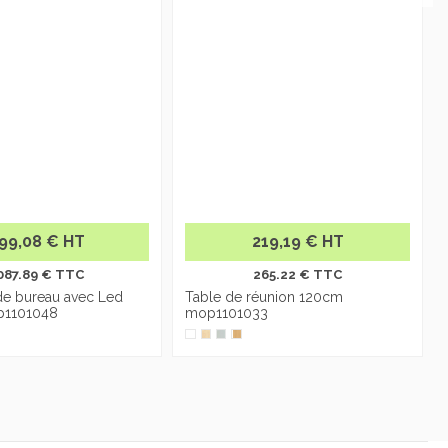
99,08 € HT
219,19 € HT
087.89 € TTC
265.22 € TTC
e bureau avec Led
Table de réunion 120cm
p1101048
mop1101033