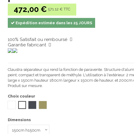
472,00 €
571.12 € TTC
Expédition estimée dans les 25 JOURS
100% Satisfait ou remboursé
Garantie fabricant
Claustra séparateur qui rend la fonction de paravente. Structure d'alum
peint, compact et transparent de méthyle. L'utilisation à l'extérieur. 
large x 150cm hauteur 180cm largeur x 150cm de hauteur, et 200cm d
Produit sur mesure.
Choix couleur
BLANC
NOIR
8pl DARK GREY RAL 7024 1100
5pl CREAM BROWN RAL1019 1100
Dimensions