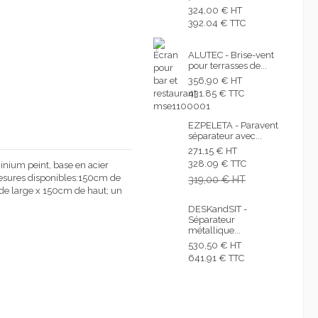
324,00 € HT
392.04 € TTC
ALUTEC - Brise-vent
pour terrasses de...
356,90 € HT
431.85 € TTC
EZPELETA - Paravent
séparateur avec...
271,15 € HT
328.09 € TTC
inium peint, base en acier
2 mesures disponibles:150cm de
319,00 € HT
e large x 150cm de haut; un
DESKandSIT -
Séparateur
métallique...
530,50 € HT
641.91 € TTC