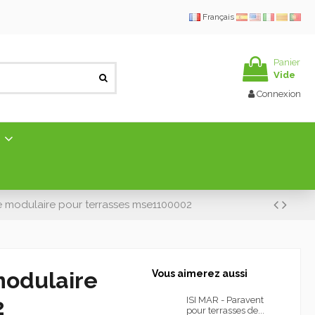
Français
Panier
Vide
Connexion
E
e modulaire pour terrasses mse1100002
modulaire
Vous aimerez aussi
2
ISI MAR - Paravent
pour terrasses de...