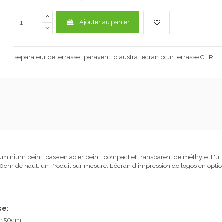
Ajouter au panier
separateur de terrasse
paravent
claustra
ecran pour terrasse CHR
luminium peint, base en acier peint, compact et transparent de méthyle. L'ut
m de haut; un Produit sur mesure. L'écran d'impression de logos en option
se
:
e 150cm.