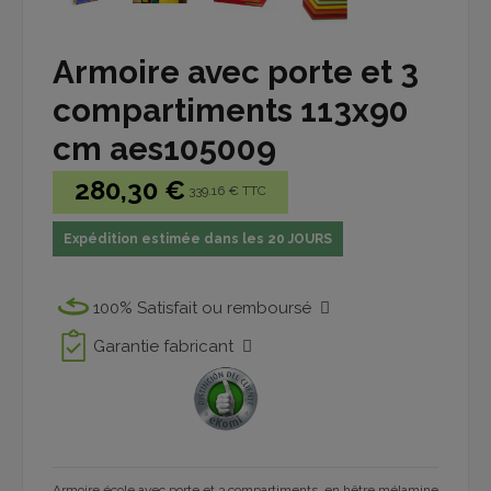
Armoire avec porte et 3
compartiments 113x90
cm aes105009
280,30 €
339.16 € TTC
Expédition estimée dans les 20 JOURS
100% Satisfait ou remboursé
Garantie fabricant
Armoire école avec porte et 3 compartiments, en hêtre mélamine