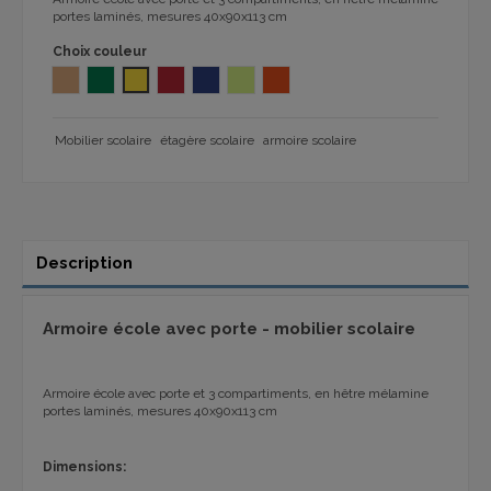
portes laminés, mesures 40x90x113 cm
Choix couleur
HÊTRE 105
VERT PRE105
JAUNE PREE105
ROUGE PREE105
BLEU PREE105
VERT 822
ORANGE 833
Mobilier scolaire
étagère scolaire
armoire scolaire
Description
Armoire école avec porte - mobilier scolaire
Armoire école avec porte et 3 compartiments, en hêtre mélamine
portes laminés, mesures 40x90x113 cm
Dimensions: