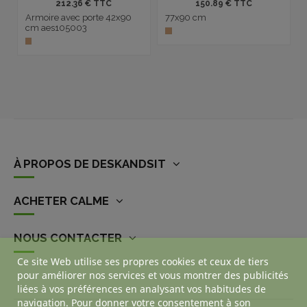
212.36 € TTC
150.89 € TTC
Armoire avec porte 42x90
77x90 cm
cm aes105003
À PROPOS DE DESKANDSIT
ACHETER CALME
NOUS CONTACTER
Ce site Web utilise ses propres cookies et ceux de tiers
pour améliorer nos services et vous montrer des publicités
liées à vos préférences en analysant vos habitudes de
navigation. Pour donner votre consentement à son