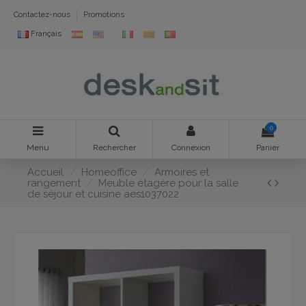
Contactez-nous
Promotions
Français
0
Menu
Rechercher
Connexion
Panier
Accueil
Homeoffice
Armoires et
rangement
Meuble étagère pour la salle
de séjour et cuisine aes1037022