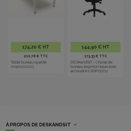
174,20 € HT
144,90 € HT
210.78 € TTC
175.33 € TTC
Table bureau qualité
DESKandSIT - Chaise de
mop1101001
bureau ergonomique avec
accoudoirs SOP72011
À PROPOS DE DESKANDSIT