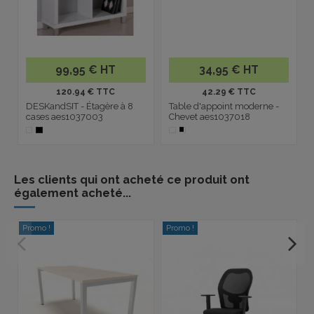
99,95 € HT
34,95 € HT
120.94 € TTC
42.29 € TTC
DESKandSIT - Étagère à 8
Table d'appoint moderne -
cases aes1037003
Chevet aes1037018
Les clients qui ont acheté ce produit ont
également acheté...
Promo !
Promo !