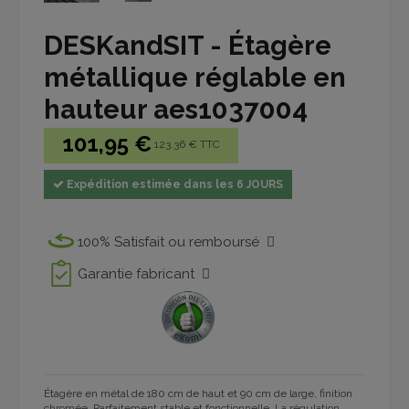
DESKandSIT - Étagère
métallique réglable en
hauteur aes1037004
101,95 €
123.36 € TTC
Expédition estimée dans les 6 JOURS
100% Satisfait ou remboursé
Garantie fabricant
Étagère en métal de 180 cm de haut et 90 cm de large, finition
chromée. Parfaitement stable et fonctionnelle. La régulation