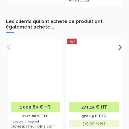
eho1111023
Les clients qui ont acheté ce produit ont
également acheté...
-15%
1 009,80 € HT
271,15 € HT
1221.86 € TTC
328.09 € TTC
CONVA - Parasol
319,00 € HT
professionnel 4x4m pour