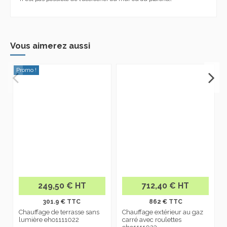
Vous aimerez aussi
Promo !
P
249,50 € HT
712,40 € HT
301.9 € TTC
862 € TTC
Chauffage de terrasse sans
Chauffage extérieur au gaz
lumière eho1111022
carré avec roulettes