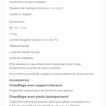
l'endroit où ils sont installés).
Hauteur de montage minimum: 2 à 2,5 m
Couleurs: Argent
Dimensions
:
68 × 11 × 7 cm
1,6 kg
Lampe halogène incluse:
or (2 200 ºC)
Télécommande.
2 phases (basse, haute)
Grille de protection
IP65
(résistant à l'eau)
Peut être installé dans des zones
entièrement ouvertes et semi-ouvertes
Inclus dans la comanda :support mural et
câble avec prise Schuko
Accessoires:
Chauffage avec support Parasol
Disponible support pour accrocher au bras parasol
Chauffage avec pieds (autoportant)
Disponible comme accessoire: base pour placer le radiateur (s'il
n'est pas possible de l'accrocher au mur ou au plafond).