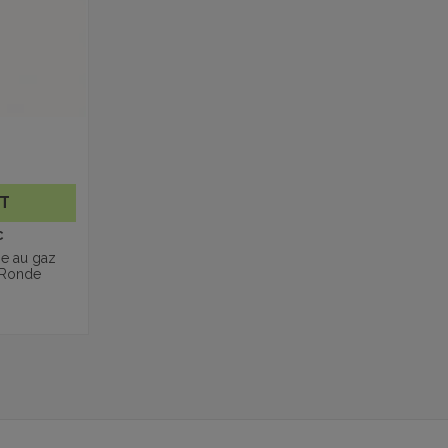
HT
C
e au gaz
 Ronde