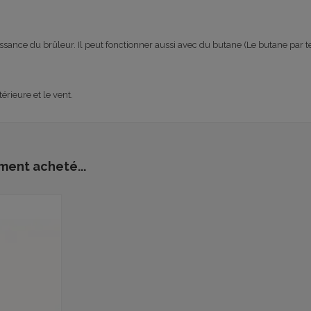
issance
du brûleur.
I
l peut fonctionner
aussi avec du butane (
Le butane
par t
térieure
et
le vent
.
ment acheté...