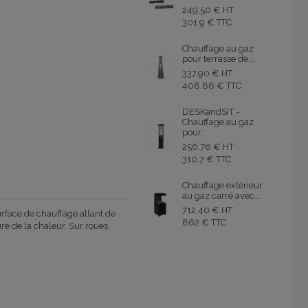
249,50 € HT
301.9 € TTC
Chauffage au gaz
pour terrasse de...
337,90 € HT
408.86 € TTC
DESKandSIT -
Chauffage au gaz
pour...
256,78 € HT
310.7 € TTC
Chauffage extérieur
au gaz carré avec...
712,40 € HT
rface de chauffage allant de
862 € TTC
e de la chaleur. Sur roues.