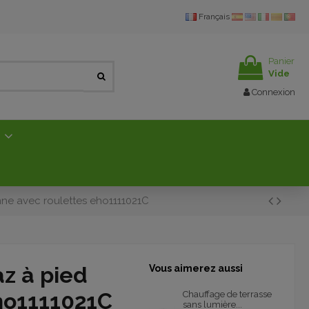
Français
Panier
Vide
Connexion
E
nne avec roulettes eho1111021C
az à pied
Vous aimerez aussi
ho1111021C
Chauffage de terrasse
sans lumière...