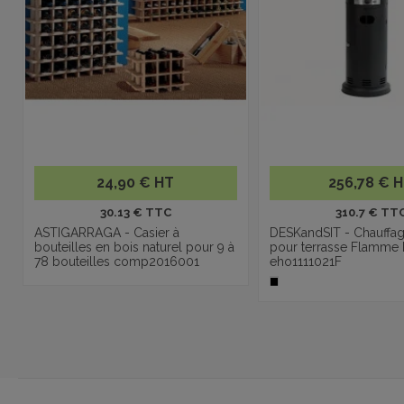
24,90 € HT
256,78 € 
30.13 € TTC
310.7 € TT
ASTIGARRAGA - Casier à
DESKandSIT - Chauffag
bouteilles en bois naturel pour 9 à
pour terrasse Flamme
78 bouteilles comp2016001
eho1111021F