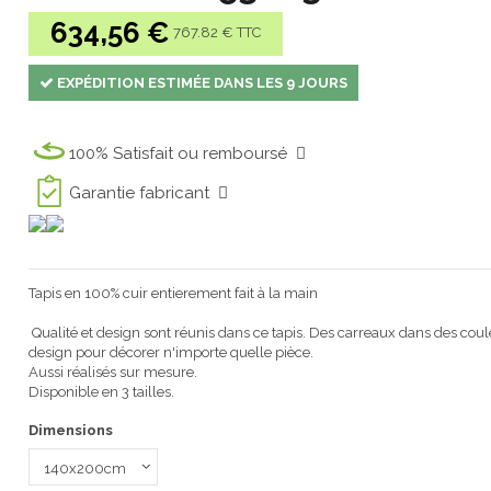
634,56 €
767.82 € TTC
EXPÉDITION ESTIMÉE DANS LES 9 JOURS
100% Satisfait ou remboursé
Garantie fabricant
Tapis
en 100%
cuir entierement fait
à la main
Qualité et design
sont réunis dans ce
tapis.
Des carreaux
dans des
coul
design pour
décorer n'importe quelle pièce
.
Aussi réalisés sur mesure
.
Disponible en 3 tailles.
Dimensions