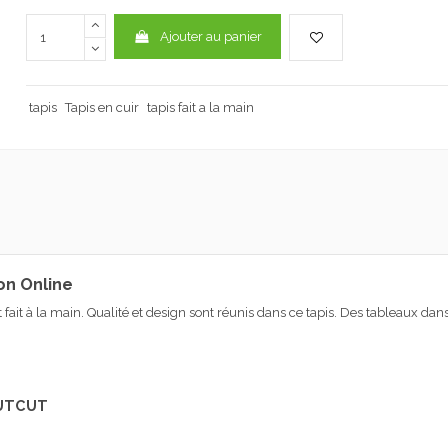
Ajouter au panier
tapis
Tapis en cuir
tapis fait a la main
on Online
fait
à la main.
Qualité et design
sont réunis dans ce
tapis.
Des tableaux
dans
CUTCUT