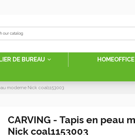
LIER DE BUREAU
HOMEOFFIC
eau moderne Nick coal1153003
CARVING - Tapis en peau 
Nick coal1153003