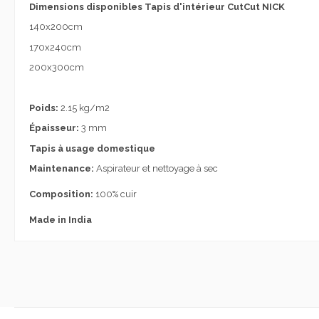
Dimensions disponibles Tapis d'intérieur CutCut NICK
140x200cm
170x240cm
200x300cm
Poids:
2.15 kg/m2
Épaisseur:
3 mm
Tapis à usage domestique
Maintenance:
Aspirateur et nettoyage à sec
Composition:
100% cuir
Made in India