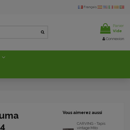
Français
Panier
Vide
Connexion
E
ruma
Vous aimerez aussi
14
CARVING - Tapis
vintage Mito