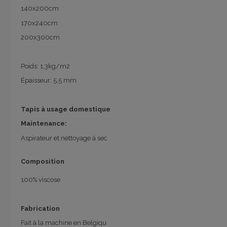
140x200cm
170x240cm
200x300cm
Poids: 1,3kg/m2
Épaisseur: 5,5 mm
Tapis à usage domestique
Maintenance:
Aspirateur et nettoyage à sec
Composition
100% viscose
Fabrication
Fait à la machine en Belgiqu