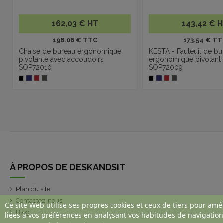
162,03 € HT
143,42 € 
196.06 € TTC
173.54 € TT
Chaise de bureau ergonomique
KESTA - Fauteuil de bu
pivotante avec accoudoirs
ergonomique pivotant
SOP72010
SOP72009
À PROPOS DE DESKANDSIT
Plan du site
Contactez-nous
Ce site Web utilise ses propres cookies et ceux de tiers pour amé
Blog
liées à vos préférences en analysant vos habitudes de navigation