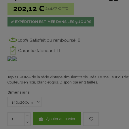
202,12 €
244.57 € TTC
EXPÉDITION ESTIMÉE DANS LES 9 JOURS
100% Satisfait ou remboursé
Garantie fabricant
Tapis
BRUMA de
la série
vintage
simulant
tapis usés
.
Le
meilleur du de
Couleurs en noir
, blanc et gris
.
Disponible en 3 tailles
.
Dimensions
Ajouter au panier