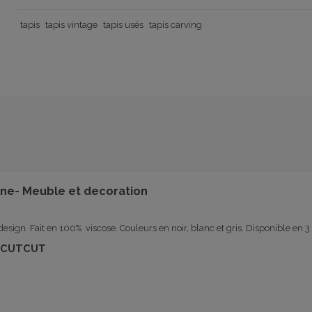
tapis
tapis vintage
tapis usés
tapis carving
ne- Meuble et decoration
design
.
Fait en 100
% viscose
.
Couleurs en noir
, blanc et gris
.
Disponible en 3 
ar CUTCUT