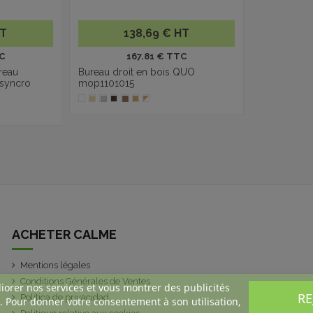
HT
138,69 € HT
C
167.81 € TTC
reau
Bureau droit en bois QUO
 syncro
mop1101015
ACHETER CALME
Mentions légales
Conditions Générales de Ventes
liorer nos services et vous montrer des publicités
RE
Política de privacidad
. Pour donner votre consentement à son utilisation,