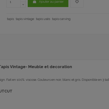
Ajouter au panier
tapis
tapis vintage
tapis usés
tapis carving
Tapis Vintage- Meuble et decoration
sign
.
Fait en 100
% viscose
.
Couleurs en noir
, blanc et gris
.
Disponible en 3 tai
 CUTCUT