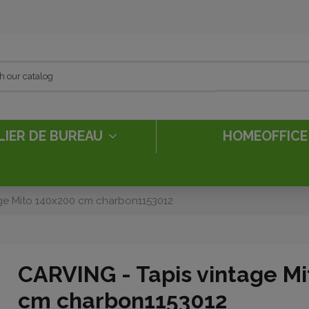
LIER DE BUREAU
HOMEOFFIC
ge Mito 140x200 cm charbon1153012
CARVING - Tapis vintage M
cm charbon1153012