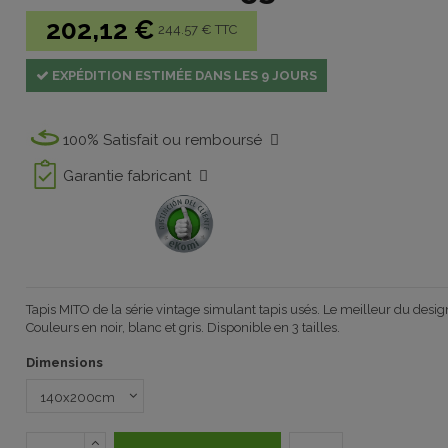
202,12 €
244.57 € TTC
EXPÉDITION ESTIMÉE DANS LES 9 JOURS
100% Satisfait ou remboursé
Garantie fabricant
Tapis
MITO de
la série
vintage
simulant
tapis usés
.
Le
meilleur du desig
Couleurs en noir
, blanc et gris
.
Disponible en 3 tailles
.
Dimensions