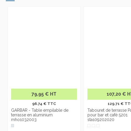
79,95 € HT
107,20 € 
96.74 € TTC
129.71 € TT
GARBAR - Table empilable de
Tabouret de terrasse P
terrasse en aluminium
pour bar et café 5201
mho1032003
sta109202020