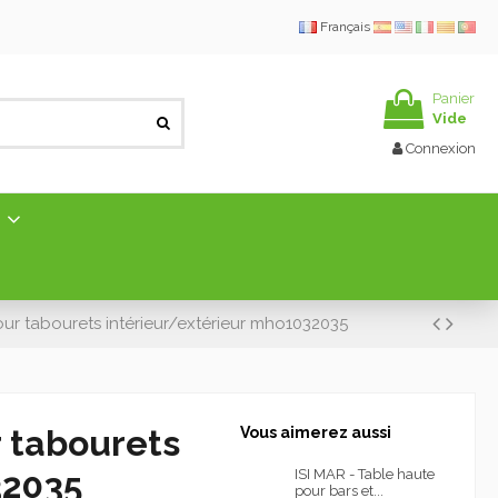
Français
Panier
Vide
Connexion
E
r tabourets intérieur/extérieur mho1032035
 tabourets
Vous aimerez aussi
32035
ISI MAR - Table haute
pour bars et...