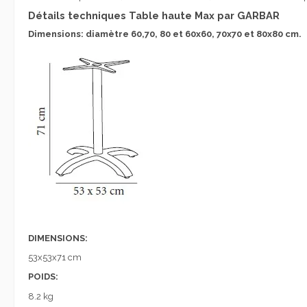
Détails techniques Table haute Max par GARBAR
Dimensions:
diamètre
60,70
,
80 et
60x60
,
70x70
et
80x80
cm
.
DIMENSIONS:
53x53x71 cm
POIDS:
8.2 kg