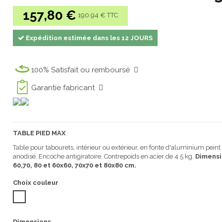
157,80 €
190.94 € TTC
Expédition estimée dans les 12 JOURS
100% Satisfait ou remboursé
Garantie fabricant
TABLE PIED MAX
Table pour tabourets, intérieur ou extérieur, en fonte d'aluminium pei
anodisé. Encoche antigiratoire. Contrepoids en acier de 4.5 kg.
Dimensi
60,70
,
80 et
60x60
,
70x70
et
80x80
cm
.
Choix couleur
Blanc compact
Dimensions