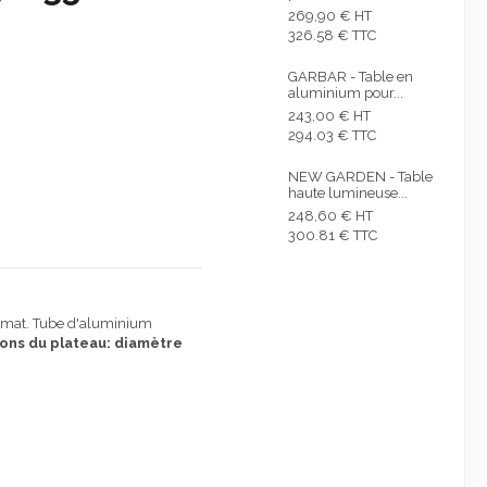
269,90 € HT
326.58 € TTC
GARBAR - Table en
aluminium pour...
243,00 € HT
294.03 € TTC
NEW GARDEN - Table
haute lumineuse...
248,60 € HT
300.81 € TTC
nt mat. Tube d'aluminium
ons du plateau:
diamètre