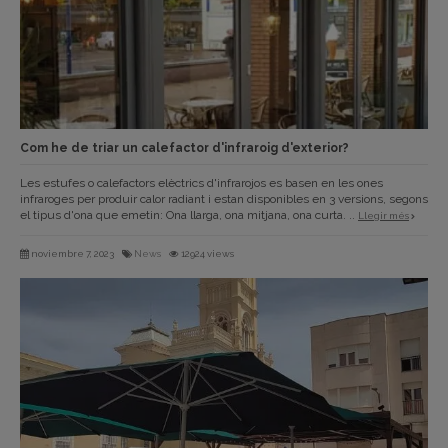
Com he de triar un calefactor d'infraroig d'exterior?
Les estufes o calefactors elèctrics d'infrarojos es basen en les ones
infraroges per produir calor radiant i estan disponibles en 3 versions, segons
el tipus d'ona que emetin: Ona llarga, ona mitjana, ona curta. ..
Llegir més
noviembre 7, 2023
News
12924 views