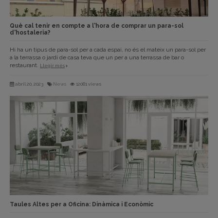
Què cal tenir en compte a l'hora de comprar un para-sol
d'hostaleria?
Hi ha un tipus de para-sol per a cada espai, no és el mateix un para-sol per
a la terrassa o jardí de casa teva que un per a una terrassa de bar o
restaurant.
Llegir més
abril 20, 2023
News
12081 views
Taules Altes per a Oficina: Dinàmica i Econòmic