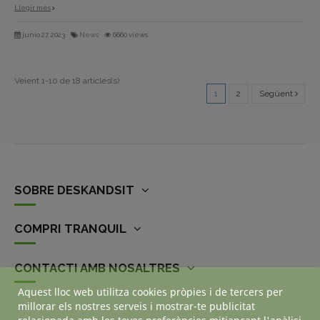
Llegir més
junio 27, 2023
News
6660 views
Veient 1-10 de 18 articles(s)
1
2
Següent
SOBRE DESKANDSIT
COMPRI TRANQUIL
CONTACTI AMB NOSALTRES
Aquest lloc web utilitza cookies pròpies i de tercers per
millorar els nostres serveis i mostrar-te publicitat