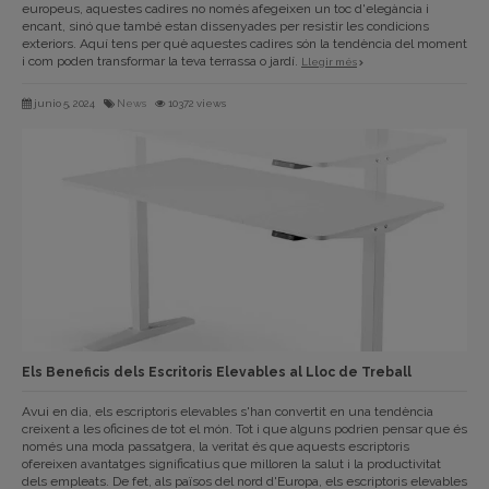
europeus, aquestes cadires no només afegeixen un toc d'elegància i
encant, sinó que també estan dissenyades per resistir les condicions
exteriors. Aquí tens per què aquestes cadires són la tendència del moment
i com poden transformar la teva terrassa o jardí.
Llegir més
junio 5, 2024
News
10372 views
Els Beneficis dels Escritoris Elevables al Lloc de Treball
Avui en dia, els escriptoris elevables s'han convertit en una tendència
creixent a les oficines de tot el món. Tot i que alguns podrien pensar que és
només una moda passatgera, la veritat és que aquests escriptoris
ofereixen avantatges significatius que milloren la salut i la productivitat
dels empleats. De fet, als països del nord d'Europa, els escriptoris elevables