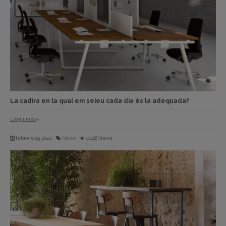
La cadira en la qual em seieu cada dia és la adequada?
Llegir més
febrero 29, 2024
News
11098 views