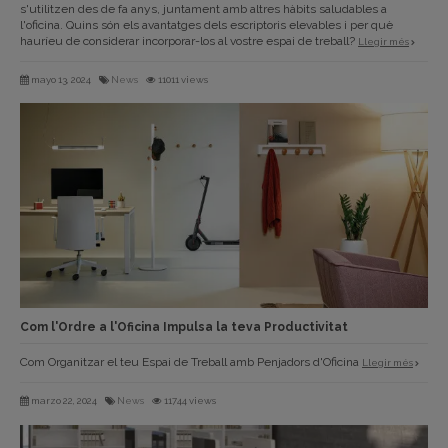
s'utilitzen des de fa anys, juntament amb altres hàbits saludables a
l'oficina. Quins són els avantatges dels escriptoris elevables i per què
hauríeu de considerar incorporar-los al vostre espai de treball?
Llegir més
mayo 13, 2024
News
11011 views
Com l'Ordre a l'Oficina Impulsa la teva Productivitat
Com Organitzar el teu Espai de Treball amb Penjadors d'Oficina
Llegir més
marzo 22, 2024
News
11744 views