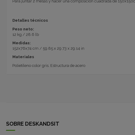
Para juntar 2 mesas y hacer una composición cuadrada de 150x15
Detalles técnicos
Peso neto:
12 kg / 28.6 lb
Medidas:
152x76x74 cm / 59.85 x 29.73 x 29.14 in
Materiales
Polietileno color gris. Estructura de acero
SOBRE DESKANDSIT