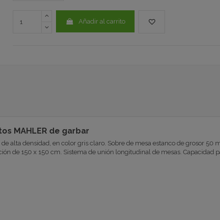
Añadir al carrito
ntos MAHLER de garbar
 de alta densidad, en color gris claro. Sobre de mesa estanco de grosor 50 m
ión de 150 x 150 cm. Sistema de unión longitudinal de mesas. Capacidad p