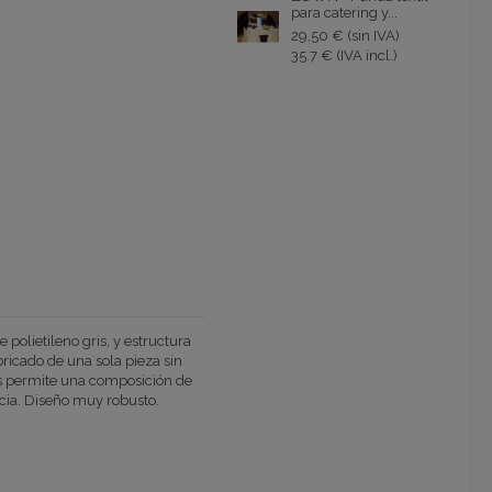
para catering y...
29,50 € (sin IVA)
35.7 € (IVA incl.)
polietileno gris, y estructura
icado de una sola pieza sin
as permite una composición de
cia. Diseño muy robusto.